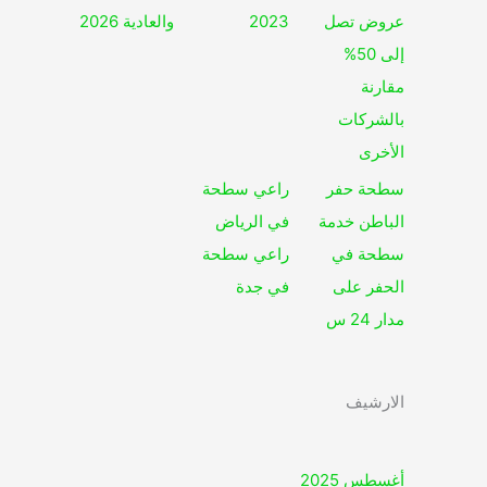
عروض تصل
2023
والعادية 2026
إلى 50%
مقارنة
بالشركات
الأخرى
سطحة حفر
راعي سطحة
الباطن خدمة
في الرياض
سطحة في
راعي سطحة
الحفر على
في جدة
مدار 24 س
الارشيف
أغسطس 2025