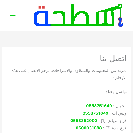
خطي
القائمة
لى
الرئيس
لمحتوى
اتصل بنا
لمزيد من المعلومات،والشكاوى والاقتراحات. نرجو الاتصال على هذه
الارقام :
تواصل معنا :
الجوال :
0558751649
وتس اب :
0558751649
فرع الرياض [1] :
0558352000
فرع جدة [2] :
0500031088