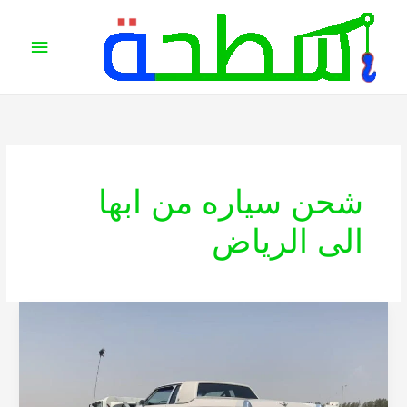
خطي
القائمة
لى
الرئيس
لمحتوى
شحن سياره من ابها
الى الرياض
شحن
سيارة
من
الرياض
إلى