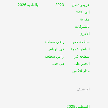
عروض تصل
2023
والعادية 2026
إلى 50%
مقارنة
بالشركات
الأخرى
سطحة حفر
راعي سطحة
الباطن خدمة
في الرياض
سطحة في
راعي سطحة
الحفر على
في جدة
مدار 24 س
الارشيف
أغسطس 2025